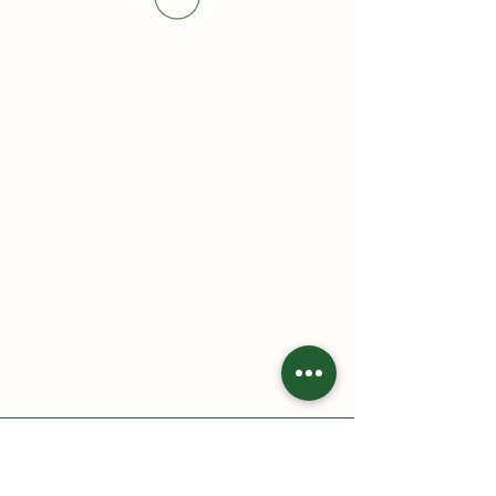
HAI CÙ LAO - Nông trại gia đình
Địa chỉ: 213 Trần Thị Lầu, Tổ 7, khóm Tân Phát, phường Cao
Lãnh, tỉnh Đồng Tháp