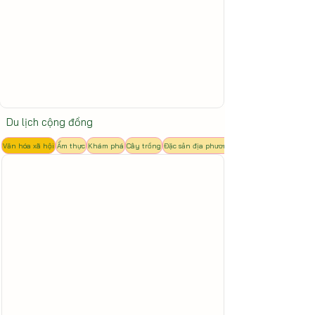
Du lịch cộng đồng
Văn hóa xã hội
Ẩm thực
Khám phá
Cây trồng
Đặc sản địa phương
Xem thêm
Mua ngay