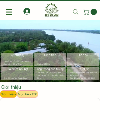
Tìm kiếm
Vị trí địa lý
Diện tích
Dân số
Hai cù lao nổi phía Nam phường
Cao Lãnh, Đồng Tháp
Khoảng 1650 ha
Gần 13000 người
Địa điểm nổi bật
Cây trồng đặc trưng
Nhiệt độ
Cây xoài Cát Chu Cao Lãnh
Nhiệt độ trung bình thấp hơn đất
Cây nhãn Cù Lao Tân Thuận
liền từ 3-5 độ C.
Chợ Cù Lao Tân Thuận Đông
Đông
Dao động quanh 22 - 30 độ C.
Giới thiệu
Giới thiệu
Mục tiêu ESG