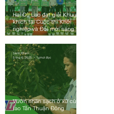
Hai Cù Lao đạt giải Khuyến
khích tại Cuộc thi Khởi
nghiệp và Đổi mới sáng tạo
tỉnh Đồng Tháp năm 2025
Sanh Pham
5 thg 6, 2025
1 phút đọc
Vườn nhãn sạch ở xứ cù
lao Tân Thuận Đông