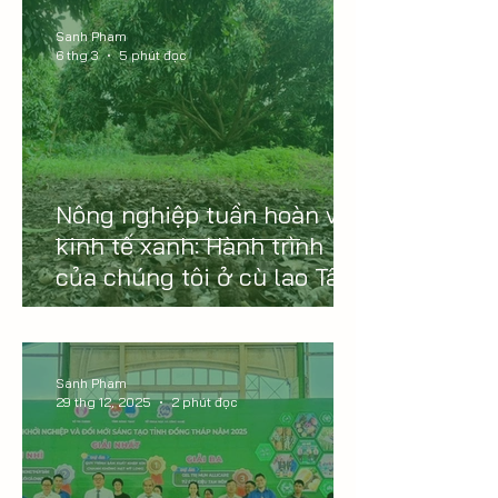
Sanh Pham
6 thg 3
5 phút đọc
Nông nghiệp tuần hoàn và
kinh tế xanh: Hành trình
của chúng tôi ở cù lao Tân
Thuận Đông
Sanh Pham
29 thg 12, 2025
2 phút đọc