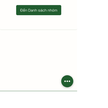
Đến Danh sách nhóm
HAI CÙ LAO - Nông trại gia đình
Địa chỉ: 213 Trần Thị Lầu, Tổ 7, khóm Tân Phát, phường Cao
Lãnh, tỉnh Đồng Tháp