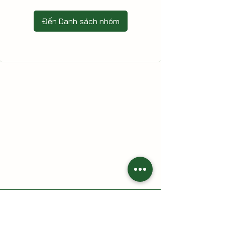
Đến Danh sách nhóm
HAI CÙ LAO - Nông trại gia đình
Địa chỉ: 213 Trần Thị Lầu, Tổ 7, khóm Tân Phát, phường Cao
Lãnh, tỉnh Đồng Tháp