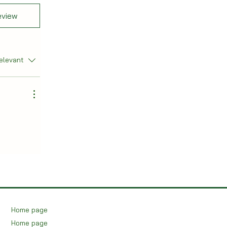
eview
elevant
Home page
Home page