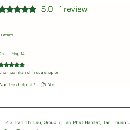
5.0 | 1 review
Rated 5 out of 5 stars.
1 review
Chi
•
May 14
Rated 5 out of 5 stars.
Chờ mùa nhãn chín quá shop ơi
Was this helpful?
Yes
1: 213 Tran Thi Lau, Group 7, Tan Phat Hamlet, Tan Thuan D