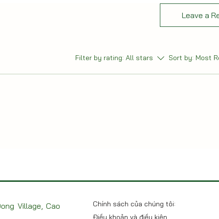
Leave a R
Filter by rating:
All stars
Sort by:
Most R
Chính sách của chúng tôi:
ong Village, Cao
Điều khoản và điều kiện