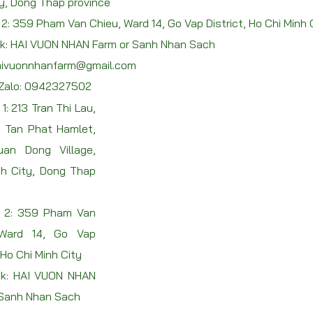
y, Dong Thap province
2: 359 Pham Van Chieu, Ward 14, Go Vap District, Ho Chi Minh 
k: HAI VUON NHAN Farm or Sanh Nhan Sach
ivuonnhanfarm@gmail.com
 Zalo:
0942327502
1: 213 Tran Thi Lau,
, Tan Phat Hamlet,
an Dong Village,
h City, Dong Thap
 2: 359 Pham Van
 Ward 14, Go Vap
, Ho Chi Minh City
k: HAI VUON NHAN
 Sanh Nhan Sach