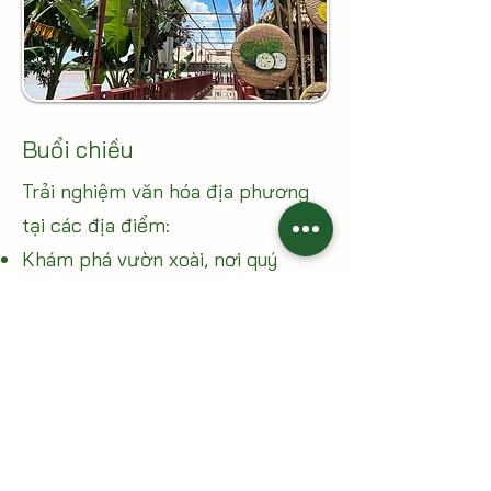
Buổi chiều
Trải nghiệm văn hóa địa phương
tại các địa điểm:
Khám phá vườn xoài, nơi quý
khách sẽ được tự tay hái những
trái xoài Cát Chu chín mọng và
thưởng thức ngay tại vườn. Đắm
chìm trong vị ngọt thanh mát và
hương thơm đặc trưng của xoài
Cát Chu, một trải nghiệm không