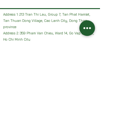
Address 1: 213 Tran Thi Lau, Group 7, Tan Phat Hamlet,
Tan Thuan Dong Village, Cao Lanh City, Dong Thap
province
Address 2: 359 Pham Van Chieu, Ward 14, Go Vap District,
Ho Chi Minh City
Facebook: HAI VUON NHAN Farm or Sanh Nhan Sach
Email:
Haivuonnhanfarm@gmail.com
Hotline, Zalo:
0942327502
Address 1: 213 Tran Thi Lau, Group 7, Tan Phat Hamlet,
Tan Thuan Dong Village, Cao Lanh City, Dong Thap
province
Address 2: 359 Pham Van Chieu, Ward 14, Go Vap District,
Ho Chi Minh City
Facebook: HAI VUON NHAN Farm or Sanh Nhan Sach
Email:
Haivuonnhanfarm@gmail.com
Hotline, Zalo:
0942327502
Chính sách của chúng tôi: