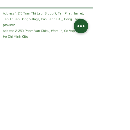
Address 1: 213 Tran Thi Lau, Group 7, Tan Phat Hamlet,
Tan Thuan Dong Village, Cao Lanh City, Dong Thap
province
Address 2: 359 Pham Van Chieu, Ward 14, Go Vap District,
Ho Chi Minh City
Facebook: HAI VUON NHAN Farm or Sanh Nhan Sach
Email:
Haivuonnhanfarm@gmail.com
Hotline, Zalo:
0942327502
Address 1: 213 Tran Thi Lau, Group 7, Tan Phat Hamlet,
Tan Thuan Dong Village, Cao Lanh City, Dong Thap
province
Address 2: 359 Pham Van Chieu, Ward 14, Go Vap District,
Ho Chi Minh City
Facebook: HAI VUON NHAN Farm or Sanh Nhan Sach
Email:
Haivuonnhanfarm@gmail.com
Hotline, Zalo:
0942327502
Chính sách của chúng tôi: