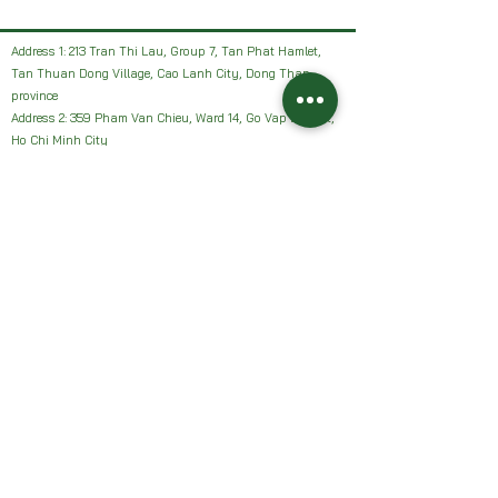
Address 1: 213 Tran Thi Lau, Group 7, Tan Phat Hamlet,
Tan Thuan Dong Village, Cao Lanh City, Dong Thap
province
Address 2: 359 Pham Van Chieu, Ward 14, Go Vap District,
Ho Chi Minh City
Facebook: HAI VUON NHAN Farm or Sanh Nhan Sach
Email:
Haivuonnhanfarm@gmail.com
Hotline, Zalo:
0942327502
Address 1: 213 Tran Thi Lau, Group 7, Tan Phat Hamlet,
Tan Thuan Dong Village, Cao Lanh City, Dong Thap
province
Address 2: 359 Pham Van Chieu, Ward 14, Go Vap District,
Ho Chi Minh City
Facebook: HAI VUON NHAN Farm or Sanh Nhan Sach
Email:
Haivuonnhanfarm@gmail.com
Hotline, Zalo:
0942327502
Chính sách của chúng tôi: