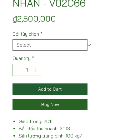
NHÃN - V02C66
Price
₫2,500,000
Gói tùy chọn
*
Quantity
*
Add to Cart
Buy Now
Gieo trồng: 2011
Bắt đầu thu hoạch: 2013
Sản lượng trung bình: 100 kg/