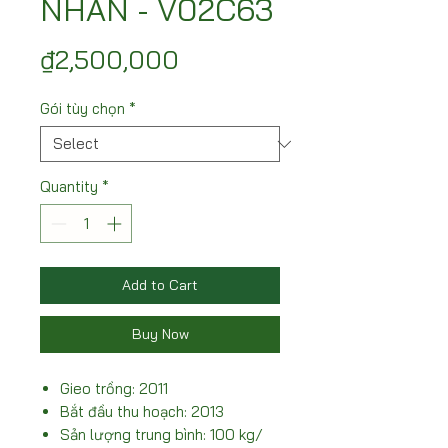
NHÃN - V02C63
Price
₫2,500,000
Gói tùy chọn
*
Quantity
*
Add to Cart
Buy Now
Gieo trồng: 2011
Bắt đầu thu hoạch: 2013
Sản lượng trung bình: 100 kg/