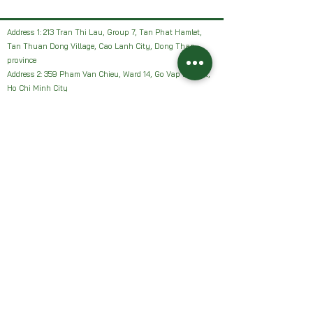
Address 1: 213 Tran Thi Lau, Group 7, Tan Phat Hamlet,
Tan Thuan Dong Village, Cao Lanh City, Dong Thap
province
Address 2: 359 Pham Van Chieu, Ward 14, Go Vap District,
Ho Chi Minh City
Facebook: HAI VUON NHAN Farm or Sanh Nhan Sach
Email:
Haivuonnhanfarm@gmail.com
Hotline, Zalo:
0942327502
Address 1: 213 Tran Thi Lau, Group 7, Tan Phat Hamlet,
Tan Thuan Dong Village, Cao Lanh City, Dong Thap
province
Address 2: 359 Pham Van Chieu, Ward 14, Go Vap District,
Ho Chi Minh City
Facebook: HAI VUON NHAN Farm or Sanh Nhan Sach
Email:
Haivuonnhanfarm@gmail.com
Hotline, Zalo:
0942327502
Chính sách của chúng tôi: