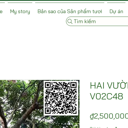
e
My story
Bản sao của Sản phẩm tươi
Dự án
Tìm kiếm
HAI VƯỜ
V02C48
₫2,500,00