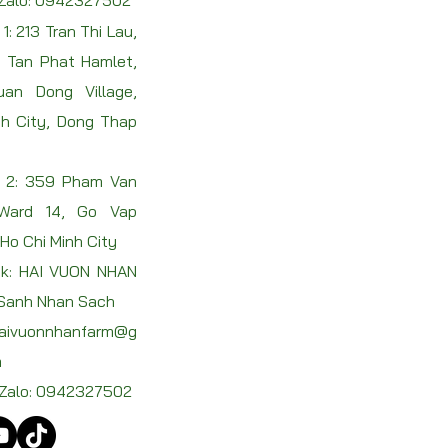
1: 213 Tran Thi Lau,
, Tan Phat Hamlet,
an Dong Village,
h City, Dong Thap
 2: 359 Pham Van
 Ward 14, Go Vap
, Ho Chi Minh City
k: HAI VUON NHAN
 Sanh Nhan Sach
aivuonnhanfarm@g
m
 Zalo:
0942327502