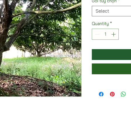
Gói tùy chọn
*
Select
Quantity
*