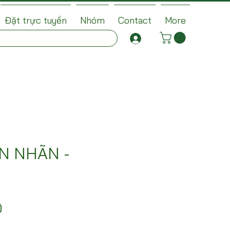
Đặt trực tuyến
Nhóm
Contact
More
N NHÃN -
Price
0