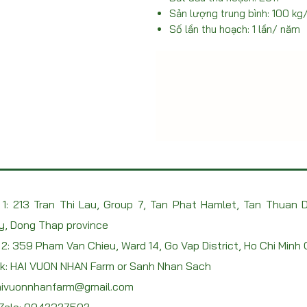
Sản lượng trung bình: 100 kg
Số lần thu hoạch: 1 lần/ năm
1: 213 Tran Thi Lau, Group 7, Tan Phat Hamlet, Tan Thuan D
y, Dong Thap province
2: 359 Pham Van Chieu, Ward 14, Go Vap District, Ho Chi Minh 
k: HAI VUON NHAN Farm or Sanh Nhan Sach
ivuonnhanfarm@gmail.com
 Zalo:
0942327502