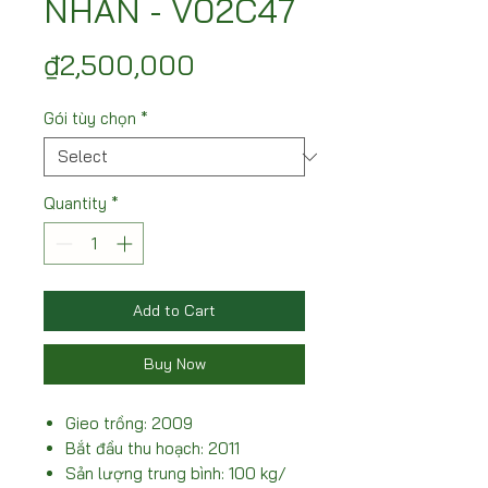
NHÃN - V02C47
Price
₫2,500,000
Gói tùy chọn
*
Quantity
*
Add to Cart
Buy Now
Gieo trồng: 2009
Bắt đầu thu hoạch: 2011
Sản lượng trung bình: 100 kg/