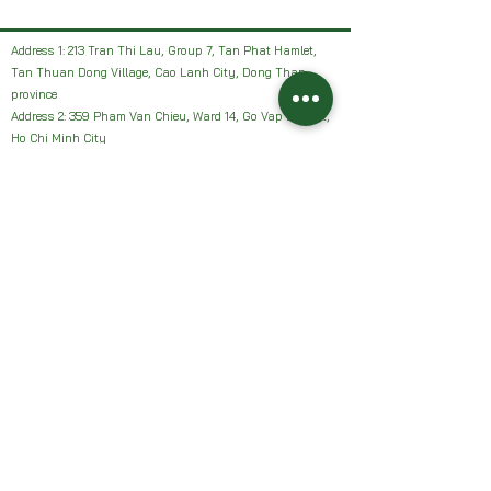
Address 1: 213 Tran Thi Lau, Group 7, Tan Phat Hamlet,
Tan Thuan Dong Village, Cao Lanh City, Dong Thap
province
Address 2: 359 Pham Van Chieu, Ward 14, Go Vap District,
Ho Chi Minh City
Facebook: HAI VUON NHAN Farm or Sanh Nhan Sach
Email:
Haivuonnhanfarm@gmail.com
Hotline, Zalo:
0942327502
Address 1: 213 Tran Thi Lau, Group 7, Tan Phat Hamlet,
Tan Thuan Dong Village, Cao Lanh City, Dong Thap
province
Address 2: 359 Pham Van Chieu, Ward 14, Go Vap District,
Ho Chi Minh City
Facebook: HAI VUON NHAN Farm or Sanh Nhan Sach
Email:
Haivuonnhanfarm@gmail.com
Hotline, Zalo:
0942327502
Chính sách của chúng tôi: