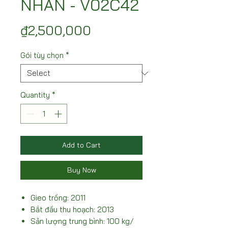
NHÃN - V02C42
Price
₫2,500,000
Gói tùy chọn
*
Quantity
*
Add to Cart
Buy Now
Gieo trồng: 2011
Bắt đầu thu hoạch: 2013
Sản lượng trung bình: 100 kg/