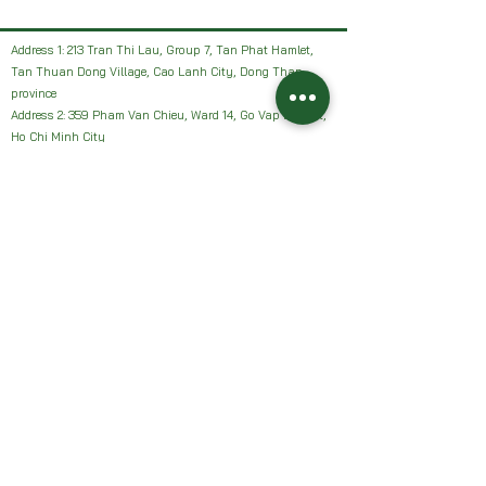
Address 1: 213 Tran Thi Lau, Group 7, Tan Phat Hamlet,
Tan Thuan Dong Village, Cao Lanh City, Dong Thap
province
Address 2: 359 Pham Van Chieu, Ward 14, Go Vap District,
Ho Chi Minh City
Facebook: HAI VUON NHAN Farm or Sanh Nhan Sach
Email:
Haivuonnhanfarm@gmail.com
Hotline, Zalo:
0942327502
Address 1: 213 Tran Thi Lau, Group 7, Tan Phat Hamlet,
Tan Thuan Dong Village, Cao Lanh City, Dong Thap
province
Address 2: 359 Pham Van Chieu, Ward 14, Go Vap District,
Ho Chi Minh City
Facebook: HAI VUON NHAN Farm or Sanh Nhan Sach
Email:
Haivuonnhanfarm@gmail.com
Hotline, Zalo:
0942327502
Chính sách của chúng tôi: