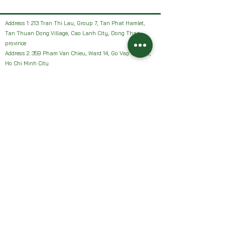
Address 1: 213 Tran Thi Lau, Group 7, Tan Phat Hamlet,
Tan Thuan Dong Village, Cao Lanh City, Dong Thap
province
Address 2: 359 Pham Van Chieu, Ward 14, Go Vap District,
Ho Chi Minh City
Facebook: HAI VUON NHAN Farm or Sanh Nhan Sach
Email:
Haivuonnhanfarm@gmail.com
Hotline, Zalo:
0942327502
Address 1: 213 Tran Thi Lau, Group 7, Tan Phat Hamlet,
Tan Thuan Dong Village, Cao Lanh City, Dong Thap
province
Address 2: 359 Pham Van Chieu, Ward 14, Go Vap District,
Ho Chi Minh City
Facebook: HAI VUON NHAN Farm or Sanh Nhan Sach
Email:
Haivuonnhanfarm@gmail.com
Hotline, Zalo:
0942327502
Chính sách của chúng tôi: