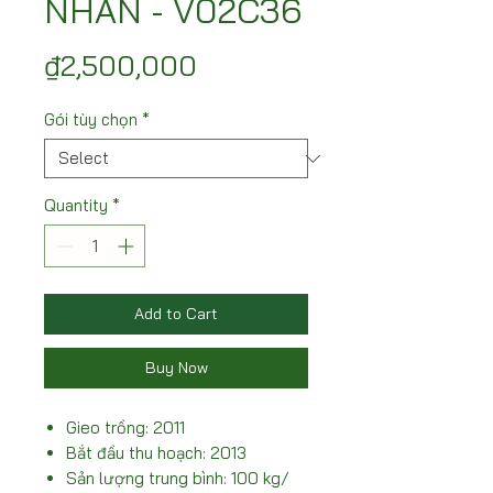
NHÃN - V02C36
Price
₫2,500,000
Gói tùy chọn
*
Quantity
*
Add to Cart
Buy Now
Gieo trồng: 2011
Bắt đầu thu hoạch: 2013
Sản lượng trung bình: 100 kg/