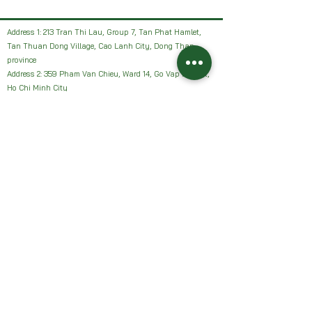
Address 1: 213 Tran Thi Lau, Group 7, Tan Phat Hamlet,
Tan Thuan Dong Village, Cao Lanh City, Dong Thap
province
Address 2: 359 Pham Van Chieu, Ward 14, Go Vap District,
Ho Chi Minh City
Facebook: HAI VUON NHAN Farm or Sanh Nhan Sach
Email:
Haivuonnhanfarm@gmail.com
Hotline, Zalo:
0942327502
Address 1: 213 Tran Thi Lau, Group 7, Tan Phat Hamlet,
Tan Thuan Dong Village, Cao Lanh City, Dong Thap
province
Address 2: 359 Pham Van Chieu, Ward 14, Go Vap District,
Ho Chi Minh City
Facebook: HAI VUON NHAN Farm or Sanh Nhan Sach
Email:
Haivuonnhanfarm@gmail.com
Hotline, Zalo:
0942327502
Chính sách của chúng tôi: