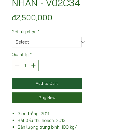
NHÃN - V02C34
Price
₫2,500,000
Gói tùy chọn
*
Quantity
*
Add to Cart
Buy Now
Gieo trồng: 2011
Bắt đầu thu hoạch: 2013
Sản lượng trung bình: 100 kg/