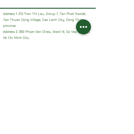
Address 1: 213 Tran Thi Lau, Group 7, Tan Phat Hamlet,
Tan Thuan Dong Village, Cao Lanh City, Dong Thap
province
Address 2: 359 Pham Van Chieu, Ward 14, Go Vap District,
Ho Chi Minh City
Facebook: HAI VUON NHAN Farm or Sanh Nhan Sach
Email:
Haivuonnhanfarm@gmail.com
Hotline, Zalo:
0942327502
Address 1: 213 Tran Thi Lau, Group 7, Tan Phat Hamlet,
Tan Thuan Dong Village, Cao Lanh City, Dong Thap
province
Address 2: 359 Pham Van Chieu, Ward 14, Go Vap District,
Ho Chi Minh City
Facebook: HAI VUON NHAN Farm or Sanh Nhan Sach
Email:
Haivuonnhanfarm@gmail.com
Hotline, Zalo:
0942327502
Chính sách của chúng tôi: