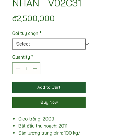
NHÃN - V02C31
Price
₫2,500,000
Gói tùy chọn
*
Quantity
*
Add to Cart
Buy Now
Gieo trồng: 2009
Bắt đầu thu hoạch: 2011
Sản lượng trung bình: 100 kg/