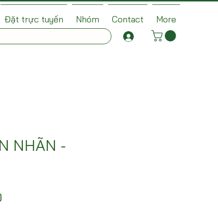
Đặt trực tuyến
Nhóm
Contact
More
N NHÃN -
Price
0