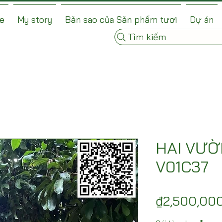
e
My story
Bản sao của Sản phẩm tươi
Dự án
Tìm kiếm
HAI VƯỜ
V01C37
₫2,500,00