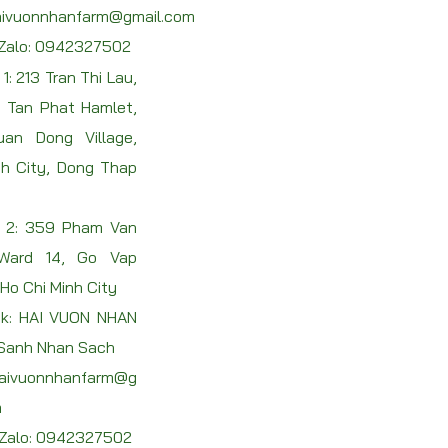
ivuonnhanfarm@gmail.com
 Zalo:
0942327502
1: 213 Tran Thi Lau,
, Tan Phat Hamlet,
an Dong Village,
h City, Dong Thap
 2: 359 Pham Van
 Ward 14, Go Vap
, Ho Chi Minh City
k: HAI VUON NHAN
 Sanh Nhan Sach
aivuonnhanfarm@g
m
 Zalo:
0942327502