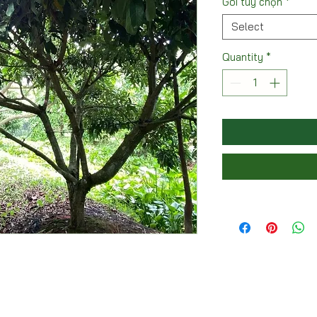
Gói tùy chọn
*
Select
Quantity
*