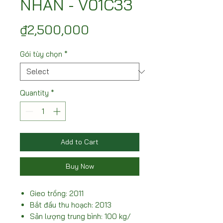
NHÃN - V01C33
Price
₫2,500,000
Gói tùy chọn
*
Quantity
*
Add to Cart
Buy Now
Gieo trồng: 2011
Bắt đầu thu hoạch: 2013
Sản lượng trung bình: 100 kg/