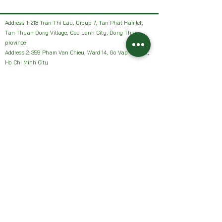
Address 1: 213 Tran Thi Lau, Group 7, Tan Phat Hamlet,
Tan Thuan Dong Village, Cao Lanh City, Dong Thap
province
Address 2: 359 Pham Van Chieu, Ward 14, Go Vap District,
Ho Chi Minh City
Facebook: HAI VUON NHAN Farm or Sanh Nhan Sach
Email:
Haivuonnhanfarm@gmail.com
Hotline, Zalo:
0942327502
Address 1: 213 Tran Thi Lau, Group 7, Tan Phat Hamlet,
Tan Thuan Dong Village, Cao Lanh City, Dong Thap
province
Address 2: 359 Pham Van Chieu, Ward 14, Go Vap District,
Ho Chi Minh City
Facebook: HAI VUON NHAN Farm or Sanh Nhan Sach
Email:
Haivuonnhanfarm@gmail.com
Hotline, Zalo:
0942327502
Chính sách của chúng tôi: