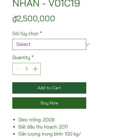
NHÃN - V01C19
Price
₫2,500,000
Gói tùy chọn
*
Quantity
*
Add to Cart
Buy Now
Gieo trồng: 2009
Bắt đầu thu hoạch: 2011
Sản lượng trung bình: 100 kg/