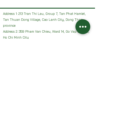
Address 1: 213 Tran Thi Lau, Group 7, Tan Phat Hamlet,
Tan Thuan Dong Village, Cao Lanh City, Dong Thap
province
Address 2: 359 Pham Van Chieu, Ward 14, Go Vap District,
Ho Chi Minh City
Facebook: HAI VUON NHAN Farm or Sanh Nhan Sach
Email:
Haivuonnhanfarm@gmail.com
Hotline, Zalo:
0942327502
Address 1: 213 Tran Thi Lau, Group 7, Tan Phat Hamlet,
Tan Thuan Dong Village, Cao Lanh City, Dong Thap
province
Address 2: 359 Pham Van Chieu, Ward 14, Go Vap District,
Ho Chi Minh City
Facebook: HAI VUON NHAN Farm or Sanh Nhan Sach
Email:
Haivuonnhanfarm@gmail.com
Hotline, Zalo:
0942327502
Chính sách của chúng tôi: