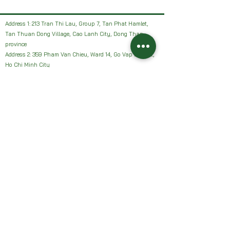
Address 1: 213 Tran Thi Lau, Group 7, Tan Phat Hamlet,
Tan Thuan Dong Village, Cao Lanh City, Dong Thap
province
Address 2: 359 Pham Van Chieu, Ward 14, Go Vap District,
Ho Chi Minh City
Facebook: HAI VUON NHAN Farm or Sanh Nhan Sach
Email:
Haivuonnhanfarm@gmail.com
Hotline, Zalo:
0942327502
Address 1: 213 Tran Thi Lau, Group 7, Tan Phat Hamlet,
Tan Thuan Dong Village, Cao Lanh City, Dong Thap
province
Address 2: 359 Pham Van Chieu, Ward 14, Go Vap District,
Ho Chi Minh City
Facebook: HAI VUON NHAN Farm or Sanh Nhan Sach
Email:
Haivuonnhanfarm@gmail.com
Hotline, Zalo:
0942327502
Chính sách của chúng tôi: