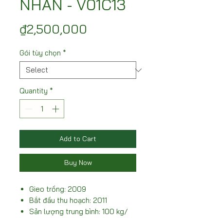
NHÃN - V01C13
Price
₫2,500,000
Gói tùy chọn
*
Quantity
*
Add to Cart
Buy Now
Gieo trồng: 2009
Bắt đầu thu hoạch: 2011
Sản lượng trung bình: 100 kg/