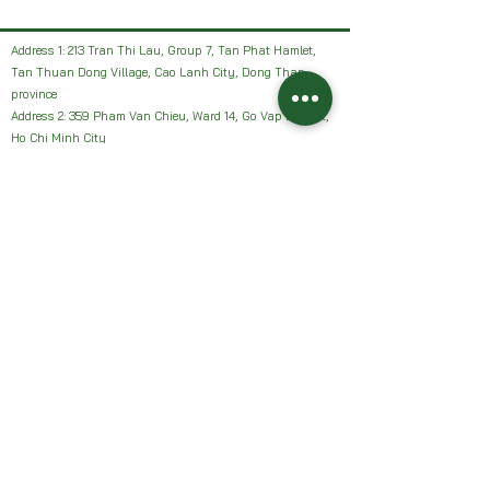
Address 1: 213 Tran Thi Lau, Group 7, Tan Phat Hamlet,
Tan Thuan Dong Village, Cao Lanh City, Dong Thap
province
Address 2: 359 Pham Van Chieu, Ward 14, Go Vap District,
Ho Chi Minh City
Facebook: HAI VUON NHAN Farm or Sanh Nhan Sach
Email:
Haivuonnhanfarm@gmail.com
Hotline, Zalo:
0942327502
Address 1: 213 Tran Thi Lau, Group 7, Tan Phat Hamlet,
Tan Thuan Dong Village, Cao Lanh City, Dong Thap
province
Address 2: 359 Pham Van Chieu, Ward 14, Go Vap District,
Ho Chi Minh City
Facebook: HAI VUON NHAN Farm or Sanh Nhan Sach
Email:
Haivuonnhanfarm@gmail.com
Hotline, Zalo:
0942327502
Chính sách của chúng tôi: