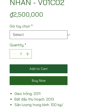
NHÃN - V01C02
Price
₫2,500,000
Gói tùy chọn
*
Quantity
*
Add to Cart
Buy Now
Gieo trồng: 2011
Bắt đầu thu hoạch: 2013
Sản lượng trung bình: 100 kg/