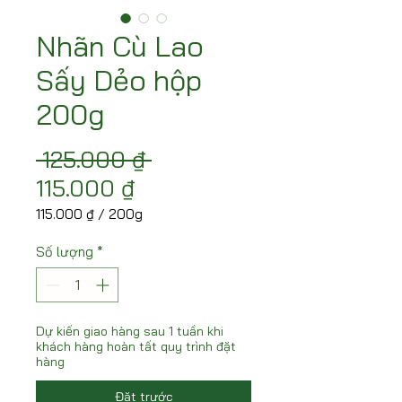
Nhãn Cù Lao
Sấy Dẻo hộp
200g
Giá thông thường
 125.000 ₫ 
Giá bán rẻ
115.000 ₫
115.000 ₫
/
200g
115.000 ₫
cho
Số lượng
*
mỗi
200
Gam
Dự kiến giao hàng sau 1 tuần khi
khách hàng hoàn tất quy trình đặt
hàng
Đặt trước