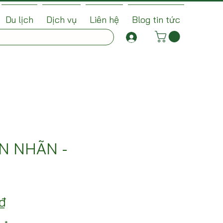
Du lịch
Dịch vụ
Liên hệ
Blog tin tức
N NHÃN -
Giá
₫