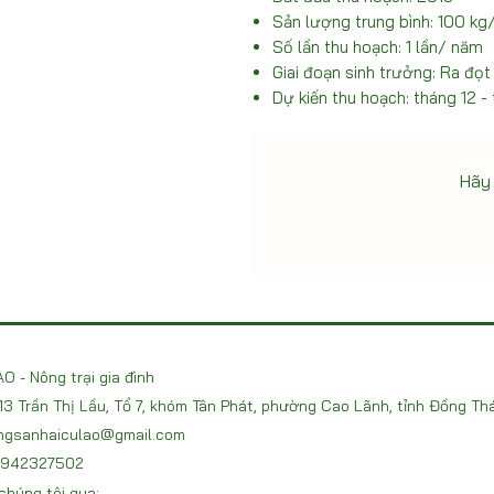
Sản lượng trung bình: 100 kg
Số lần thu hoạch: 1 lần/ năm
Giai đoạn sinh trưởng: Ra đọt
Dự kiến thu hoạch: tháng 12 -
Hãy 
O - Nông trại gia đình
213 Trần Thị Lầu, Tổ 7, khóm Tân Phát, phường Cao Lãnh, tỉnh Đồng Th
ngsanhaiculao@gmail.com
 0942327502
chúng tôi qua: