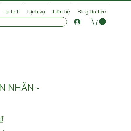
Du lịch
Dịch vụ
Liên hệ
Blog tin tức
N NHÃN -
Giá
₫