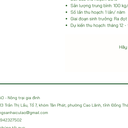
Sản lượng trung bình: 100 kg
Số lần thu hoạch: 1 lần/ năm
Giai đoạn sinh trưởng: Ra đọt
Dự kiến thu hoạch: tháng 12 -
Hãy 
O - Nông trại gia đình
213 Trần Thị Lầu, Tổ 7, khóm Tân Phát, phường Cao Lãnh, tỉnh Đồng Th
ngsanhaiculao@gmail.com
 0942327502
chúng tôi qua: