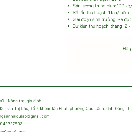
Sản lượng trung bình: 100 kg
Số lần thu hoạch: 1 lần/ năm
Giai đoạn sinh trưởng: Ra đọt
Dự kiến thu hoạch: tháng 12 -
Hãy 
O - Nông trại gia đình
213 Trần Thị Lầu, Tổ 7, khóm Tân Phát, phường Cao Lãnh, tỉnh Đồng Th
ngsanhaiculao@gmail.com
 0942327502
chúng tôi qua: