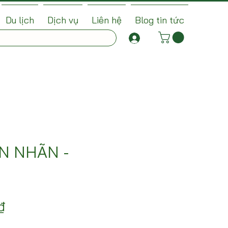
Du lịch
Dịch vụ
Liên hệ
Blog tin tức
N NHÃN -
Giá
₫