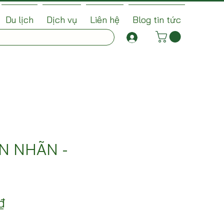
Du lịch
Dịch vụ
Liên hệ
Blog tin tức
N NHÃN -
Giá
₫