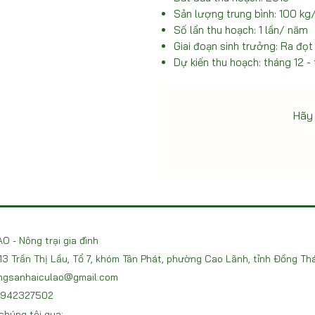
Sản lượng trung bình: 100 kg
Số lần thu hoạch: 1 lần/ năm
Giai đoạn sinh trưởng: Ra đọt
Dự kiến thu hoạch: tháng 12 -
Hãy 
O - Nông trại gia đình
213 Trần Thị Lầu, Tổ 7, khóm Tân Phát, phường Cao Lãnh, tỉnh Đồng Th
ngsanhaiculao@gmail.com
 0942327502
chúng tôi qua: