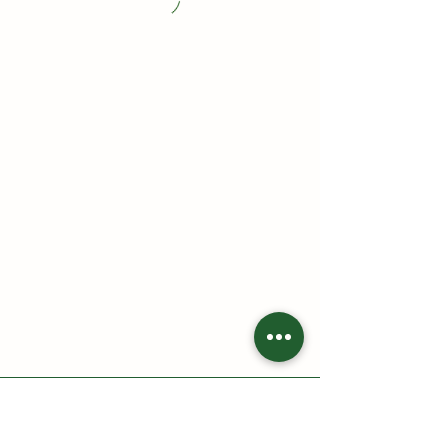
HAI CÙ LAO - Nông trại gia đình
Địa chỉ: 213 Trần Thị Lầu, Tổ 7, khóm Tân Phát, phường Cao
Lãnh, tỉnh Đồng Tháp