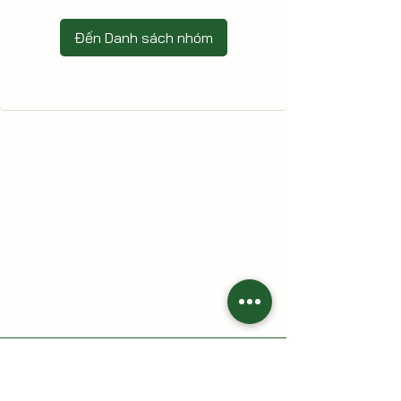
Đến Danh sách nhóm
HAI CÙ LAO - Nông trại gia đình
Địa chỉ: 213 Trần Thị Lầu, Tổ 7, khóm Tân Phát, phường Cao
Lãnh, tỉnh Đồng Tháp