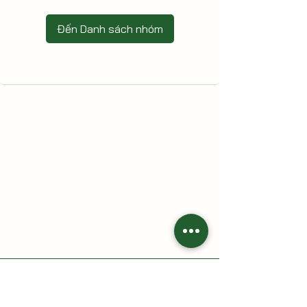
Đến Danh sách nhóm
HAI CÙ LAO - Nông trại gia đình
Địa chỉ: 213 Trần Thị Lầu, Tổ 7, khóm Tân Phát, phường Cao
Lãnh, tỉnh Đồng Tháp