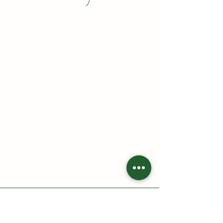
HAI CÙ LAO - Nông trại gia đình
Địa chỉ: 213 Trần Thị Lầu, Tổ 7, khóm Tân Phát, phường Cao
Lãnh, tỉnh Đồng Tháp