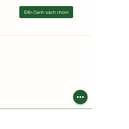
Đến Danh sách nhóm
HAI CÙ LAO - Nông trại gia đình
Địa chỉ: 213 Trần Thị Lầu, Tổ 7, khóm Tân Phát, phường Cao
Lãnh, tỉnh Đồng Tháp