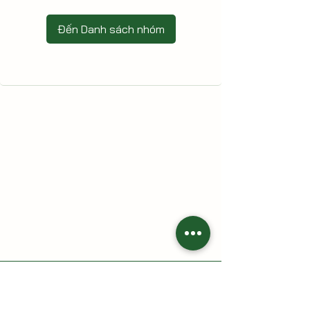
Đến Danh sách nhóm
HAI CÙ LAO - Nông trại gia đình
Địa chỉ: 213 Trần Thị Lầu, Tổ 7, khóm Tân Phát, phường Cao
Lãnh, tỉnh Đồng Tháp