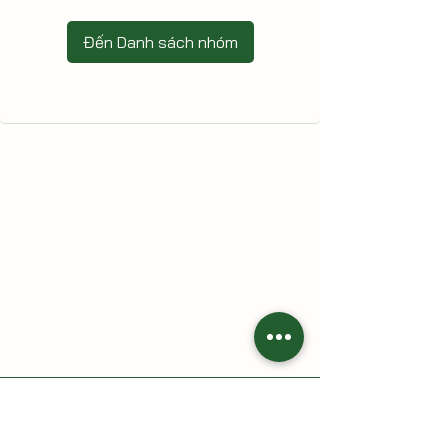
Đến Danh sách nhóm
HAI CÙ LAO - Nông trại gia đình
Địa chỉ: 213 Trần Thị Lầu, Tổ 7, khóm Tân Phát, phường Cao
Lãnh, tỉnh Đồng Tháp