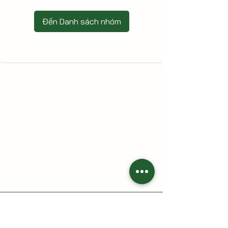
Đến Danh sách nhóm
HAI CÙ LAO - Nông trại gia đình
Địa chỉ: 213 Trần Thị Lầu, Tổ 7, khóm Tân Phát, phường Cao
Lãnh, tỉnh Đồng Tháp