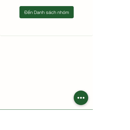
Đến Danh sách nhóm
HAI CÙ LAO - Nông trại gia đình
Địa chỉ: 213 Trần Thị Lầu, Tổ 7, khóm Tân Phát, phường Cao
Lãnh, tỉnh Đồng Tháp