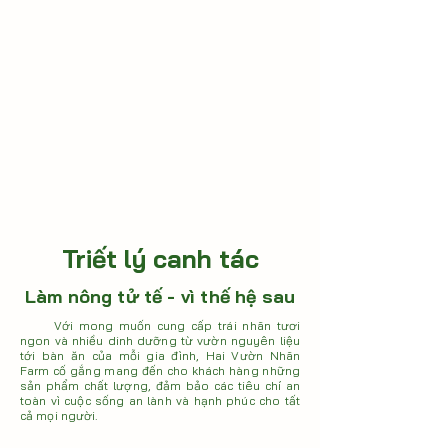
Triết lý canh tác
Làm nông tử tế - vì thế hệ sau
Với mong muốn cung cấp trái nhãn tươi
ngon và nhiều dinh dưỡng từ vườn nguyên liệu
tới bàn ăn của mỗi gia đình,
Hai Vườn Nhãn
Farm cố gắng mang đến cho khách hàng những
sản phẩm chất lượng, đảm bảo các tiêu chí an
toàn vì cuộc sống an lành và hạnh phúc cho tất
cả mọi người.