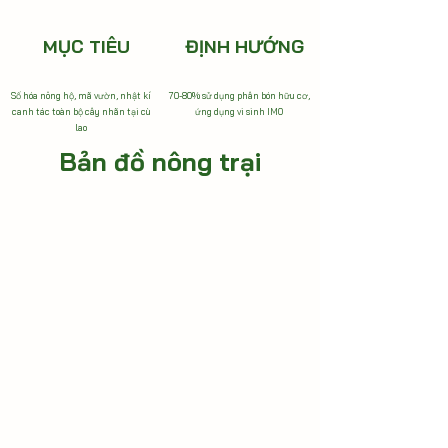
MỤC TIÊU
ĐỊNH HƯỚNG
Số hóa nông hộ, mã vườn, nhật kí
70-80% sử dụng phân bón hữu cơ,
canh tác toàn bộ cây nhãn tại cù
ứng dụng vi sinh IMO
lao
Bản đồ nông trại