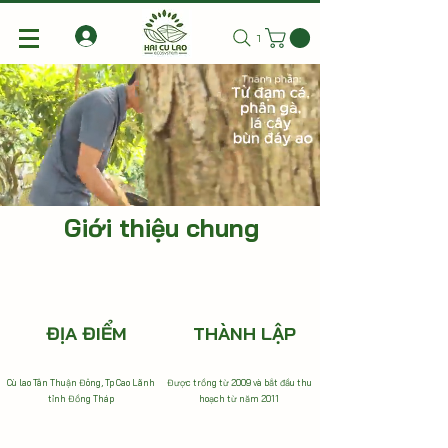
Tìm kiếm
Giới thiệu chung
ĐỊA ĐIỂM
THÀNH LẬP
Cù lao Tân Thuận Đông, Tp Cao Lãnh
Được trồng từ 2009 và bắt đầu thu
tỉnh Đồng Tháp
hoạch từ năm 2011