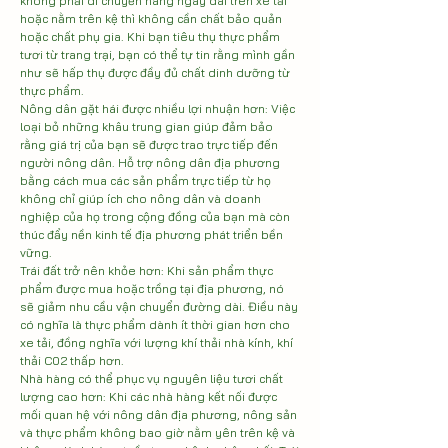
không phải di chuyển hàng ngày dài trên xe tải 
hoặc nằm trên kệ thì không cần chất bảo quản 
hoặc chất phụ gia. Khi bạn tiêu thụ thực phẩm 
tươi từ trang trại, bạn có thể tự tin rằng mình gần 
như sẽ hấp thụ được đầy đủ chất dinh dưỡng từ 
thực phẩm.

Nông dân gặt hái được nhiều lợi nhuận hơn: Việc 
loại bỏ những khâu trung gian giúp đảm bảo 
rằng giá trị của bạn sẽ được trao trực tiếp đến 
người nông dân. Hỗ trợ nông dân địa phương 
bằng cách mua các sản phẩm trực tiếp từ họ 
không chỉ giúp ích cho nông dân và doanh 
nghiệp của họ trong cộng đồng của bạn mà còn 
thúc đẩy nền kinh tế địa phương phát triển bền 
vững.

Trái đất trở nên khỏe hơn: Khi sản phẩm thực 
phẩm được mua hoặc trồng tại địa phương, nó 
sẽ giảm nhu cầu vận chuyển đường dài. Điều này 
có nghĩa là thực phẩm dành ít thời gian hơn cho 
xe tải, đồng nghĩa với lượng khí thải nhà kính, khí 
thải C02 thấp hơn.

Nhà hàng có thể phục vụ nguyên liệu tươi chất 
lượng cao hơn: Khi các nhà hàng kết nối được 
mối quan hệ với nông dân địa phương, nông sản 
và thực phẩm không bao giờ nằm ​​yên trên kệ và 