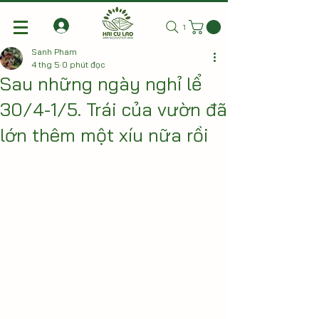
Tìm kiếm
Sanh Pham
4 thg 5
0 phút đọc
Sau những ngày nghỉ lể
30/4-1/5. Trái của vườn đã
lớn thêm một xíu nữa rồi