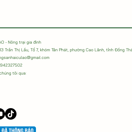
O - Nông trại gia đình
213 Trần Thị Lầu, Tổ 7, khóm Tân Phát, phường Cao Lãnh, tỉnh Đồng Th
ngsanhaiculao@gmail.com
 0942327502
chúng tôi qua: